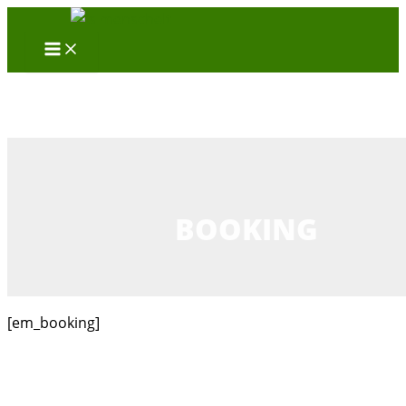
Zum
Inhalt
springen
BOOKING
[em_booking]